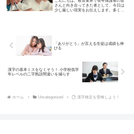
こんにちは。教育業界で長年保護者の皆
さんと向き合ってきた者として、今日は
少し厳しい現実をお伝えします。多くの
保護者さんが「うちの子は小学校の算
数・国語でそこそこできているから、中
学は大丈夫」と考えています。しかし、
教育現場の声や全国のデータ...
「ありがとう」が言える生徒は成績も伸
びる
漢字の基本ミスをなくそう！ 小学校低学
年レベルの二字熟語間違いを減らす
ホーム
Uncategorized
漢字検定を受検しよう！