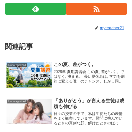
myteacher21
関連記事
この夏、差がつく。
Uncategorized
2026年 夏期講習会 この夏, 差がつく。で
はなく, 決まる。 長い夏休みは, 学力を劇
的に変える唯一のチャンス。しかし同時
に, 何もしなければ「取り返しのつかない
差」が生まれる残酷な期間でもありま
す。少人数一斉指導で築く, 一人ひとり
の...
「ありがとう」が言える生徒は成
Uncategorized
績も伸びる
日々の授業の中で、私は生徒たちの表情
をよく観察しています。難問に挑んでい
るときの真剣な顔、解けたときのほっと
した顔。そして、講師がヒントを出した