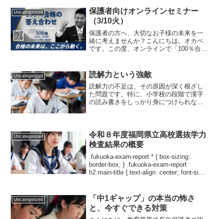
際や授業の終わりに「ありがとうござい
ます」と自然に言葉が出る生徒の顔。長
保護者向けオンラインセミナー
Uncategorized
年この場所で指導をしてき...
（3/10火）
保護者の方へ、大切なお子様の未来を一
緒に考えませんか？こんにちは。オカベ
です。この度、オンラインで「100％合格
の答え合わせ」と題した保護者向け教育
セミナーを開催いたします。AIやテクノ
ロジーが急速に進化する今、子どもたち
読解力という強敵
Uncategorized
に本当に必要な力と...
読解力の不足は、その原因が深く根ざし
た問題です。特に、小学校の段階で漢字
の読み書きをしっかり身につけられなか
ったまま中学生になると、教科書や授業
の内容が理解しにくくなり、わからない
ことが急激に増大してしまいます。とは
いえ、過去のことを悔やん...
令和８年度福岡県立高校選抜学力
Uncategorized
検査結果の概要
.fukuoka-exam-report * { box-sizing:
border-box; } .fukuoka-exam-report
h2.main-title { text-align: center; font-size:
1...
「中1ギャップ」の本当の怖さ
Uncategorized
と、今すぐできる対策