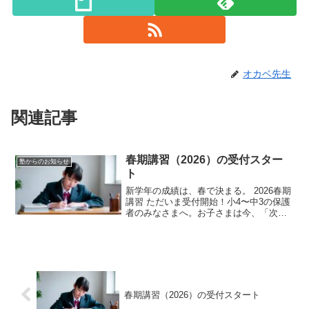
オカベ先生
関連記事
春期講習（2026）の受付スター
塾からのお知らせ
ト
新学年の成績は、春で決まる。 2026春期
講習 ただいま受付開始！小4〜中3の保護
者のみなさまへ。お子さまは今、「次の
ステージに上がる準備」が最も必要な時
期にいます。 でも春休みは短い。 部活や
習い事もあって、家庭学習だけでは追い
つかない…...
春期講習（2026）の受付スタート