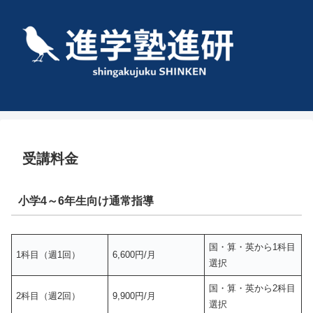
受講料金
小学4～6年生向け通常指導
国・算・英から1科目
1科目（週1回）
6,600円/月
選択
国・算・英から2科目
2科目（週2回）
9,900円/月
選択