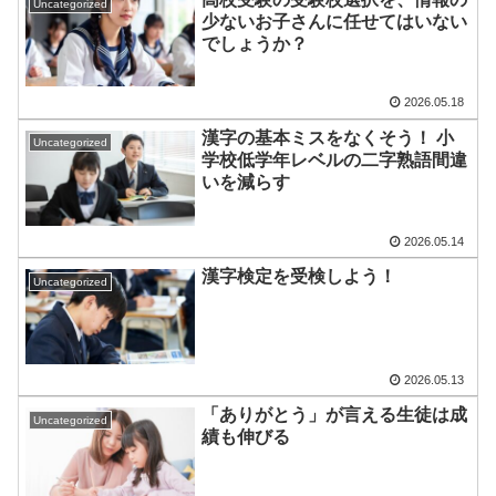
Uncategorized
少ないお子さんに任せてはいない
でしょうか？
2026.05.18
漢字の基本ミスをなくそう！ 小
Uncategorized
学校低学年レベルの二字熟語間違
いを減らす
2026.05.14
漢字検定を受検しよう！
Uncategorized
2026.05.13
「ありがとう」が言える生徒は成
Uncategorized
績も伸びる